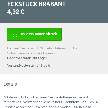
ECKSTÜCK BRABANT
der
Bildgalerie
4,92 €
springen
In den Warenkorb
Denken Sie daran, 10% mehr Material für Bruch- und
Schnittverluste einzukalkulieren
Lagerbestand:
auf Lager
Versandkosten ab: 541,55 €
Details
Mit diesem Eckstück können Sie die Außenecke perfekt
fertigstellen. Verwenden Sie bei einer Fugenbreite von 1 cm 42
Eckstücke an einer Ecke von beispielsweise 2,50 m Höhe.